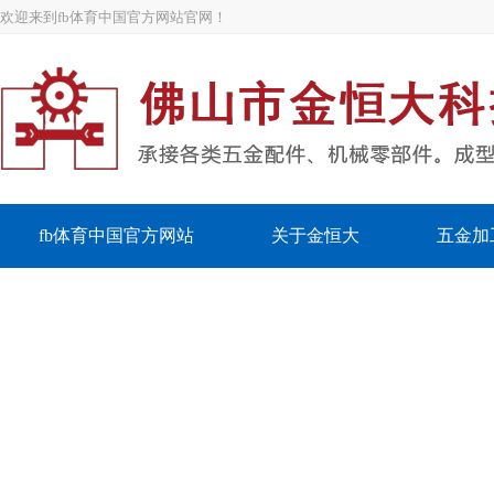
欢迎来到fb体育中国官方网站官网！
fb体育中国官方网站
关于金恒大
五金加