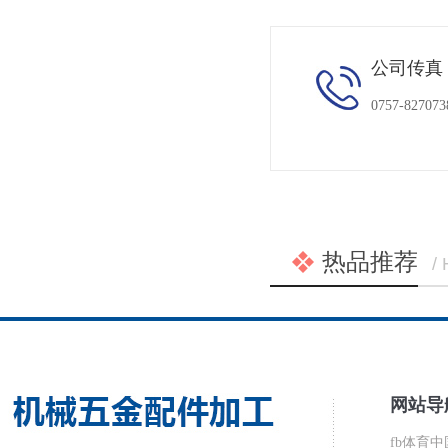
公司传真
0757-827073
热品推荐
/
网站导
fb体育