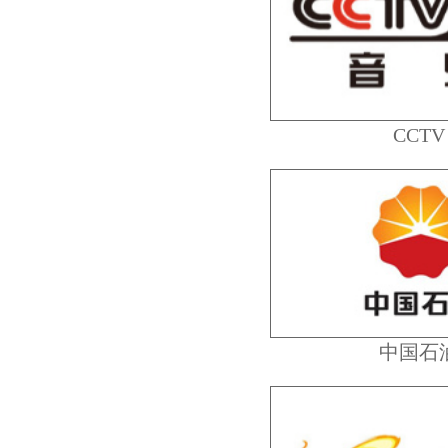
CCTV
中国石