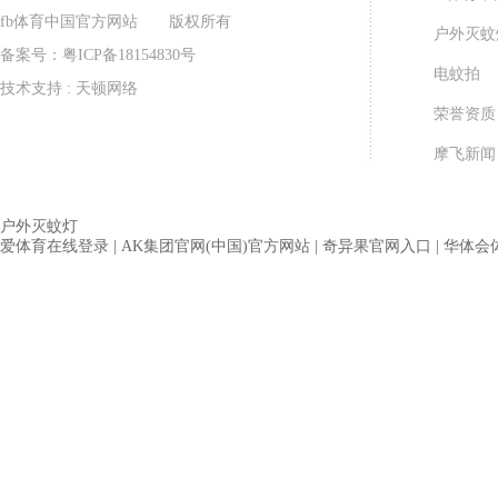
fb体育中国官方网站 版权所有
户外灭蚊
备案号：
粤ICP备18154830号
电蚊拍
技术支持 :
天顿网络
荣誉资质
摩飞新闻
户外灭蚊灯
爱体育在线登录
|
AK集团官网(中国)官方网站
|
奇异果官网入口
|
华体会