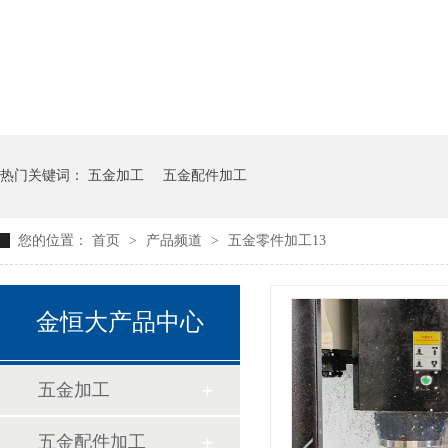
热门关键词：
五金加工
五金配件加工
您的位置：
首页
>
产品频道
>
五金零件加工13
金恒大产品中心
五金加工
五金配件加工