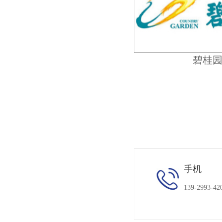
碧桂
手机
139-2993-42