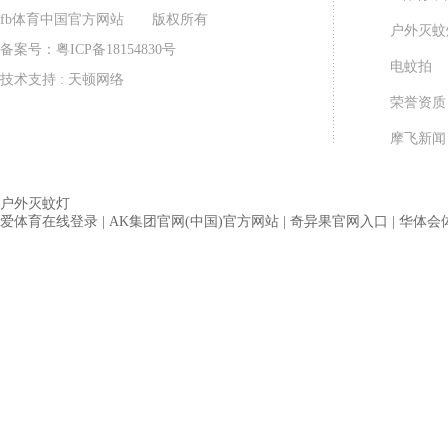
fb体育中国官方网站 版权所有
户外灭蚊
备案号：
粤ICP备18154830号
电蚊拍
技术支持 :
天顿网络
荣誉资质
摩飞新闻
户外灭蚊灯
爱体育在线登录
|
AK集团官网(中国)官方网站
|
奇异果官网入口
|
华体会