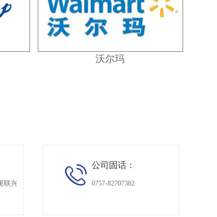
沃尔玛
公司固话：
尾联兴
0757-82707382