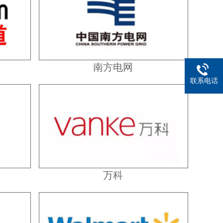
南方电网
联系电话
万科