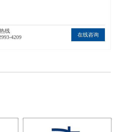
热线
在线咨询
2993-4209
D