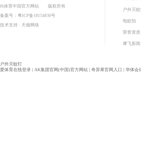
fb体育中国官方网站 版权所有
户外灭蚊
备案号：
粤ICP备18154830号
电蚊拍
技术支持 :
天顿网络
荣誉资质
摩飞新闻
户外灭蚊灯
爱体育在线登录
|
AK集团官网(中国)官方网站
|
奇异果官网入口
|
华体会