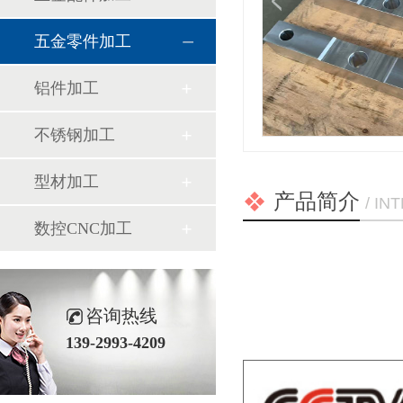
五金零件加工
铝件加工
不锈钢加工
型材加工
产品简介
/ I
数控CNC加工
咨询热线
139-2993-4209