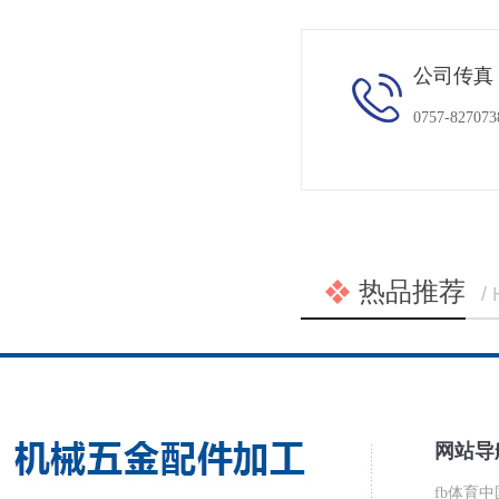
公司传真
0757-827073
热品推荐
/
网站导
fb体育