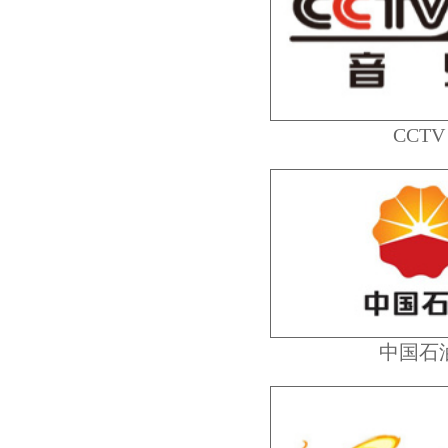
CCTV
中国石